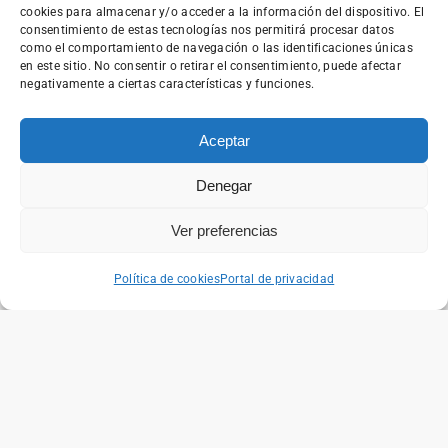
Actualidad
cookies para almacenar y/o acceder a la información del dispositivo. El
consentimiento de estas tecnologías nos permitirá procesar datos
Berriak, Destacado, Leader 2026
como el comportamiento de navegación o las identificaciones únicas
Convocatoria LEADER 2026
en este sitio. No consentir o retirar el consentimiento, puede afectar
negativamente a ciertas características y funciones.
ABRIL 16, 2026
Destacado, Noticias
Asamblea general Mendinet
Aceptar
MARZO 27, 2026
Denegar
Cursos, Noticias
Jornada “Ekin Coffee: Emprender en Álava en 2026”
Ver preferencias
FEBRERO 26, 2026
Política de cookies
Portal de privacidad
Mendinet