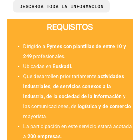
DESCARGA TODA LA INFORMACIÓN
REQUISITOS
Dirigido a
Pymes con plantillas de entre 10 y
249
profesionales.
Ubicadas en
Euskadi.
Que desarrollen prioritariamente
actividades
industriales, de servicios conexos a la
industria, de la sociedad de la información
y
las comunicaciones, de l
ogística y de comercio
mayorista.
La participación en este servicio estará acotada
a
200 empresas
.