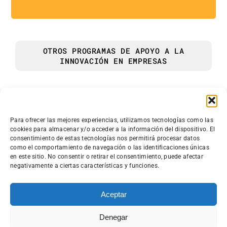
OTROS PROGRAMAS DE APOYO A LA
INNOVACIÓN EN EMPRESAS
Grupo de Acción Local Mendinet
Para ofrecer las mejores experiencias, utilizamos tecnologías como las
cookies para almacenar y/o acceder a la información del dispositivo. El
Granja Modelo s/n.
consentimiento de estas tecnologías nos permitirá procesar datos
01192 Arkaute (Araba)
como el comportamiento de navegación o las identificaciones únicas
en este sitio. No consentir o retirar el consentimiento, puede afectar
945 410 309
·
mendinet@mendinet.eus
negativamente a ciertas características y funciones.
Aceptar
Denegar