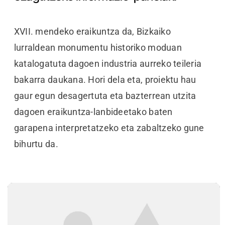
XVII. mendeko eraikuntza da, Bizkaiko
lurraldean monumentu historiko moduan
katalogatuta dagoen industria aurreko teileria
bakarra daukana. Hori dela eta, proiektu hau
gaur egun desagertuta eta bazterrean utzita
dagoen eraikuntza-lanbideetako baten
garapena interpretatzeko eta zabaltzeko gune
bihurtu da.