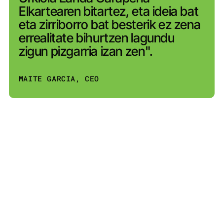
Elkartearen bitartez, eta ideia bat
eta zirriborro bat besterik ez zena
errealitate bihurtzen lagundu
zigun pizgarria izan zen".
MAITE GARCIA, CEO