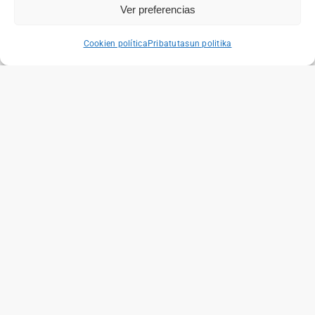
Ver preferencias
Cookien política
Pribatutasun politika
LEADER PROIEKTUAK
Mendinet Tokiko Ekintza Taldea
Granja Modelo s/n.
01192 Arkaute (Araba)
945 410 309
·
mendinet@mendinet.eus