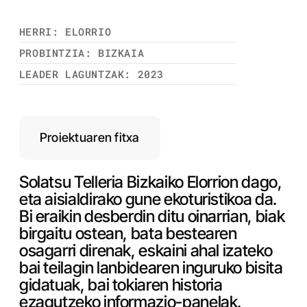
HERRI: ELORRIO
PROBINTZIA: BIZKAIA
LEADER LAGUNTZAK: 2023
Proiektuaren fitxa
Solatsu Telleria Bizkaiko Elorrion dago,
eta aisialdirako gune ekoturistikoa da.
Bi eraikin desberdin ditu oinarrian, biak
birgaitu ostean, bata bestearen
osagarri direnak, eskaini ahal izateko
bai teilagin lanbidearen inguruko bisita
gidatuak, bai tokiaren historia
ezagutzeko informazio-panelak.