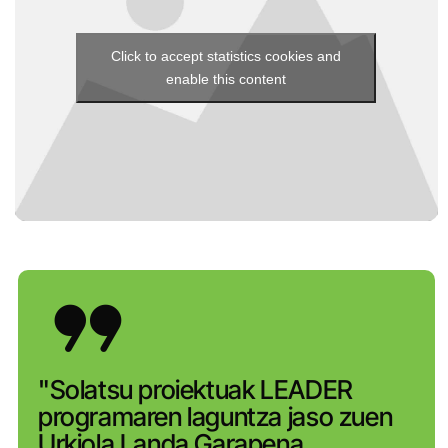
Click to accept statistics cookies and
enable this content
"Solatsu proiektuak LEADER
programaren laguntza jaso zuen
Urkiola Landa Garapena