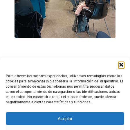
Grupo de Acción Local Mendinet
Para ofrecer las mejores experiencias, utilizamos tecnologías como las
cookies para almacenar y/o acceder a la información del dispositivo. El
Granja Modelo s/n.
consentimiento de estas tecnologías nos permitirá procesar datos
como el comportamiento de navegación o las identificaciones únicas
01192 Arkaute (Araba)
en este sitio. No consentir o retirar el consentimiento, puede afectar
945 410 309
·
mendinet@mendinet.eus
negativamente a ciertas características y funciones.
Aceptar