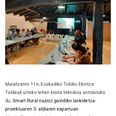
Maiatzaren 11n, Euskadiko Tokiko Ekintza
Taldeak urteko lehen bisita teknikoa antolatuko
du,
Smart Rural nazioz gaindiko lankidetza-
proiektuaren 3. aldiaren esparruan
.