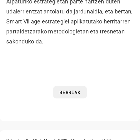
Aipaturiko estrategietan parte hartzen duten
udalerrientzat antolatu da jardunaldia, eta bertan,
Smart Village estrategiei aplikatutako herritarren
partaidetzarako metodologietan eta tresnetan
sakonduko da.
BERRIAK