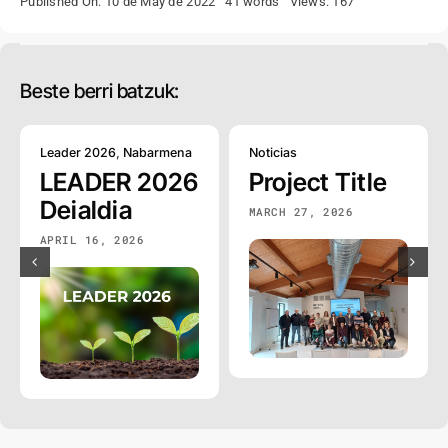
Published On: 10 de May de 2022
41 words
Views: 167
Beste berri batzuk:
Leader 2026
,
Nabarmena
Noticias
LEADER 2026
Project Title
Deialdia
MARCH 27, 2026
APRIL 16, 2026