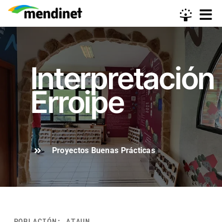
Skip
to
content
Interpretación
Erroipe
Proyectos Buenas Prácticas
POBLACIÓN: ATAUN