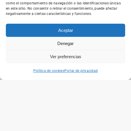
como el comportamiento de navegación o las identificaciones únicas
Vuelve El Programa ERROTU
en este sitio. No consentir o retirar el consentimiento, puede afectar
negativamente a ciertas características y funciones.
ENERO 14, 2025
Aceptar
Denegar
Ver preferencias
Política de cookies
Portal de privacidad
Mendinet Saretzen
,
Noticias
Jornada Mendinet Saretzen
DICIEMBRE 3, 2024