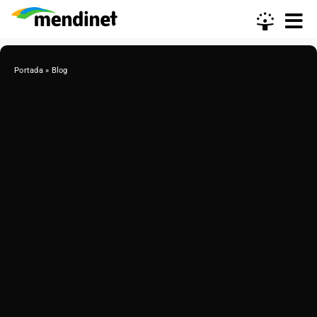
Skip
to
content
Portada
»
Blog