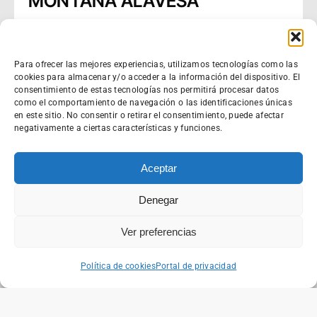
MONTAÑA ALAVESA
ABRIL 17, 2024
Para ofrecer las mejores experiencias, utilizamos tecnologías como las
cookies para almacenar y/o acceder a la información del dispositivo. El
consentimiento de estas tecnologías nos permitirá procesar datos
como el comportamiento de navegación o las identificaciones únicas
en este sitio. No consentir o retirar el consentimiento, puede afectar
negativamente a ciertas características y funciones.
Aceptar
Denegar
Blog
Mendinet Participa En La
Ver preferencias
Jornada Ekin Breakfast:
Emprender En Álava En 2024
Política de cookies
Portal de privacidad
FEBRERO 9, 2024
Blog
,
Cursos
,
Noticias
,
Smart Rural
MENDINET Organiza La Jornada