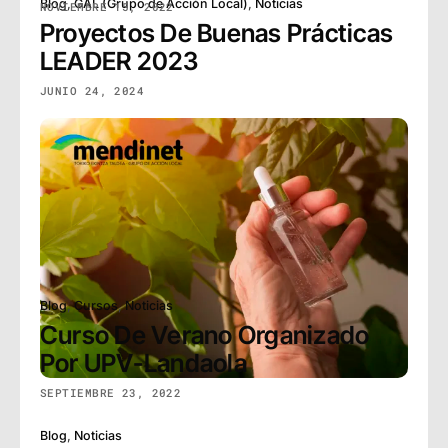
Blog
,
GAL (Grupo de Acción Local)
,
Noticias
NOVIEMBRE 15, 2022
Proyectos De Buenas Prácticas
LEADER 2023
JUNIO 24, 2024
Blog
,
Cursos
,
Noticias
Curso De Verano Organizado
Por UPV-Landaola
SEPTIEMBRE 23, 2022
Blog
,
Noticias