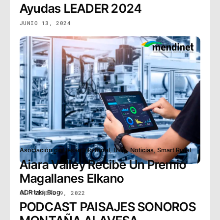
Ayudas LEADER 2024
JUNIO 13, 2024
Asociación de Desarrollo Rural
,
Blog
,
Noticias
,
Smart Rural
Aiara Valley Recibe Un Premio
Magallanes Elkano
ADR Izki
,
Blog
SEPTIEMBRE 9, 2022
PODCAST PAISAJES SONOROS