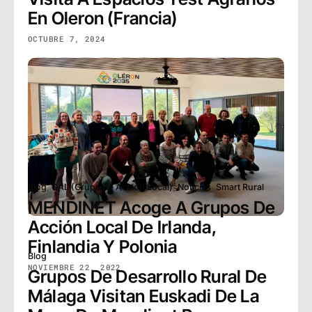
En Oleron (Francia)
OCTUBRE 7, 2024
Blog
,
GAL (Grupo de Acción Local)
,
Noticias
,
Smart Rural
MENDINET Acoge A Grupos De
Acción Local De Irlanda,
Finlandia Y Polonia
Blog
NOVIEMBRE 22, 2022
Grupos De Desarrollo Rural De
Málaga Visitan Euskadi De La