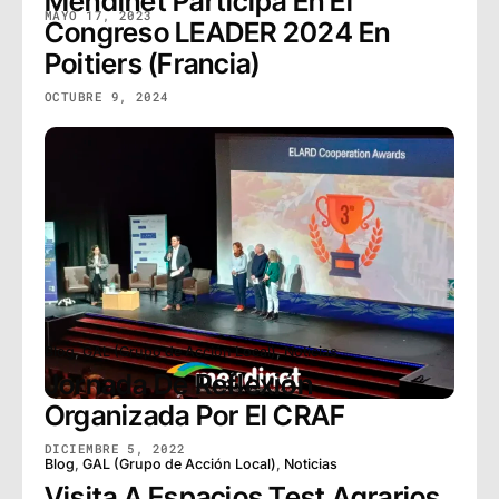
Mendinet Participa En El
MAYO 17, 2023
Congreso LEADER 2024 En
Poitiers (Francia)
OCTUBRE 9, 2024
Blog
,
GAL (Grupo de Acción Local)
,
Noticias
Jornada De Reflexión
Organizada Por El CRAF
DICIEMBRE 5, 2022
Blog
,
GAL (Grupo de Acción Local)
,
Noticias
Visita A Espacios Test Agrarios