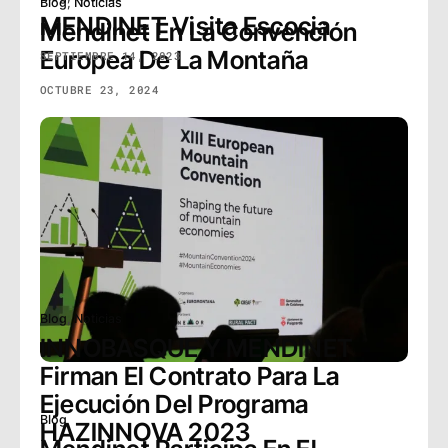
Blog
,
Noticias
MENDINET Visita Escocia
Mendinet En La Convención
Europea De La Montaña
SEPTIEMBRE 14, 2023
OCTUBRE 23, 2024
Blog
,
Noticias
INNOBASQUE Y MENDINET
Firman El Contrato Para La
Ejecución Del Programa
Blog
HAZINNOVA 2023