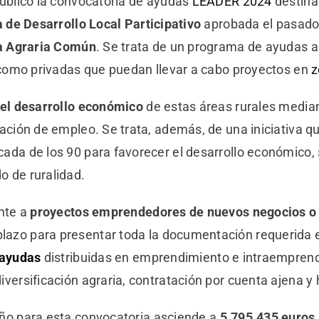
ublicó la convocatoria de ayudas
LEADER 2024
destina
a de Desarrollo Local Participativo
aprobada el pasado
ca Agraria Común
. Se trata de un programa de ayudas a
s como privadas que puedan llevar a cabo proyectos en
z
 el desarrollo económico
de estas áreas rurales mediant
eación de empleo. Se trata, además, de una iniciativa 
ada de los 90 para favorecer el desarrollo económico,
o de ruralidad.
ente a
proyectos emprendedores de nuevos negocios o 
lazo para presentar toda la documentación requerida 
 ayudas
distribuidas en emprendimiento e intraemprend
versificación agraria, contratación por cuenta ajena y 
ño para esta convocatoria asciende a
5.795.435 euros