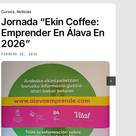
Cursos
,
Noticias
Berria
Jornada “Ekin Coffee:
Re
Emprender En Álava En
Le
2026”
ENER
FEBRERO 26, 2026