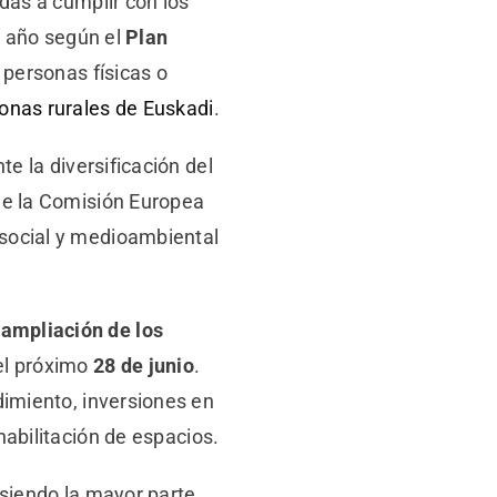
das a cumplir con los
 año según el
Plan
 personas físicas o
onas rurales de Euskadi
.
e la diversificación del
que la Comisión Europea
 social y medioambiental
ampliación de los
el próximo
28 de junio
.
imiento, inversiones en
habilitación de espacios.
siendo la mayor parte