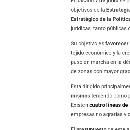
El pasado
7 de junio
se p
objetivos de la
Estrategi
Estratégico de la Políti
jurídicas, tanto pública
Su objetivo es
favorecer
tejido económico y la cr
puso en marcha en la déc
de zonas con mayor grad
Está dirigido principalm
mismos
teniendo como p
Existen
cuatro líneas de
empresas no agrarias y di
El
presupuesto
de este a